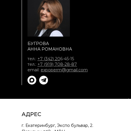
БУГРОВА
АННА РОМАНОВНА
тел.:
+7 (342) 20
6-45-15
тел.:
+7 (919) 708-28-87
email:
expoperm@gmail.com
АДРЕС
г. Екатеринбург, Экспо бульвар, 2.