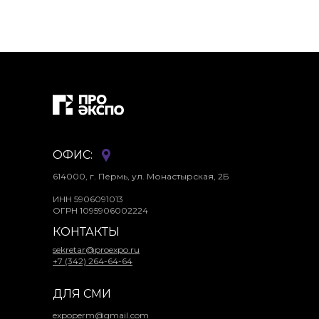
ОФИС:
614000, г. Пермь, ул. Монастырская, 2Б
ИНН 5906091013
ОГРН 1095906002224
КОНТАКТЫ
sekretar@proexpo.ru
+7 (342) 264-64-64
ДЛЯ СМИ
expoperm@gmail.com