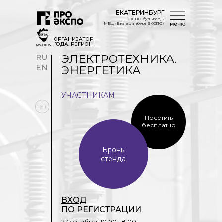
ЕКАТЕРИНБУРГ
ЭКСПО-бульвар, 2
МВЦ «Екатеринбург ЭКСПО»
ОРГАНИЗАТОР
ГОДА. РЕГИОН
ЭЛЕКТРОТЕХНИКА.
ЭНЕРГЕТИКА
УЧАСТНИКАМ
16+
Посетить
бесплатно
Бронь
стенда
ВХОД
ПО РЕГИСТРАЦИИ
27 октября: 10:00–18:00